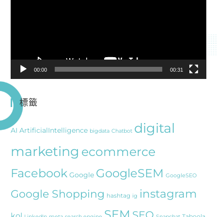
播
放
器
00:00
00:31
標籤
digital
AI
ArtificialIntelligence
bigdata
Chatbot
marketing
ecommerce
Facebook
GoogleSEM
Google
GoogleSEO
instagram
Google Shopping
hashtag
ig
SEM
SEO
kol
Taboola
LinkedIn
meta
search engine
Snapchat