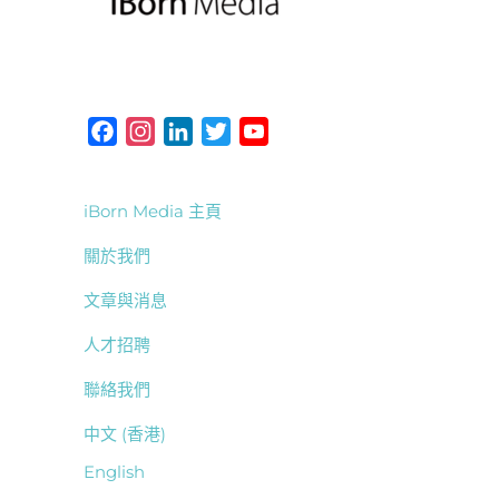
F
I
L
T
Y
a
n
i
w
o
c
s
n
i
u
iBorn Media 主頁
e
t
k
t
T
b
a
e
t
u
關於我們
o
g
d
e
b
文章與消息
o
r
I
r
e
k
a
n
人才招聘
m
聯絡我們
中文 (香港)
English