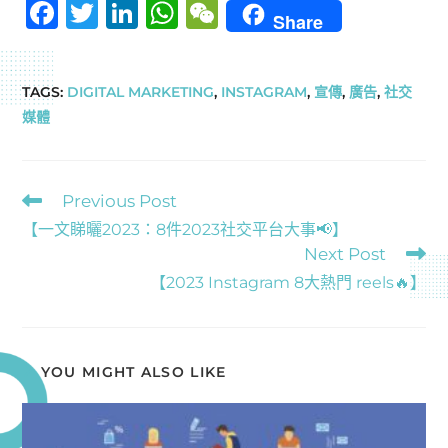
F
T
Li
W
W
Share
a
w
n
h
e
c
it
k
at
C
TAGS
:
DIGITAL MARKETING
,
INSTAGRAM
,
宣傳
,
廣告
,
社交
e
te
e
s
h
媒體
b
r
dI
A
at
o
n
p
o
p
Previous Post
k
【一文睇曬2023：8件2023社交平台大事📢】
Next Post
【2023 Instagram 8大熱門 reels🔥】
YOU MIGHT ALSO LIKE