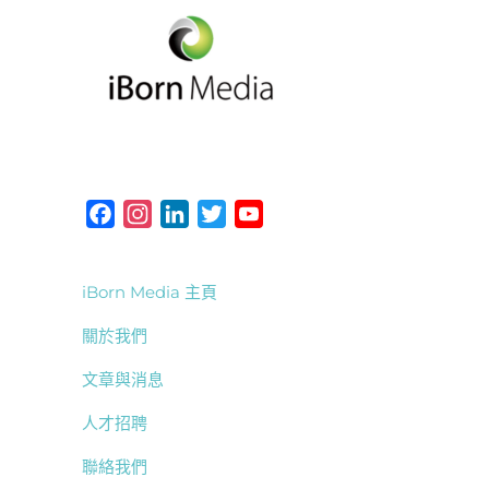
F
I
L
T
Y
a
n
i
w
o
c
s
n
i
u
iBorn Media 主頁
e
t
k
t
T
b
a
e
t
u
關於我們
o
g
d
e
b
文章與消息
o
r
I
r
e
k
a
n
人才招聘
m
聯絡我們