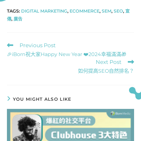
c
it
k
at
C
TAGS
:
DIGITAL MARKETING
,
ECOMMERCE
,
SEM
,
SEO
,
宣
e
te
e
s
h
傳
,
廣告
b
r
dI
A
at
o
n
p
o
p
Previous Post
k
🎉iBorn祝大家Happy New Year ❤️2024幸福滿滿🎁
Next Post
如何提高SEO自然排名？
YOU MIGHT ALSO LIKE