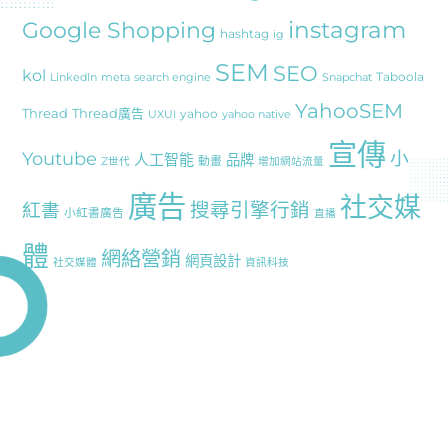
instagram
Google Shopping
hashtag
ig
SEM
SEO
kol
Taboola
LinkedIn
meta
search engine
Snapchat
YahooSEM
Thread
Thread廣告
yahoo
UXUI
yahoo native
宣傳
Youtube
小
人工智能
品牌
動畫
Z世代
增加網站流量
廣告
社交媒
搜尋引擎行銷
紅書
小紅書廣告
直播
體
網絡營銷
網頁設計
社交媒體
資訊科技