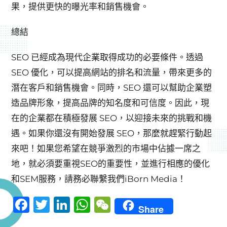
果，提供更快的曝光率和銷售機會。
總結
SEO 已經成為現代企業取得成功的必要條件。透過
SEO 優化，可以提高網站的排名和流量，帶來更多的
潛在客戶和銷售機會。同時，SEO 還可以幫助企業塑
造品牌形象，提高品牌的知名度和可信度。因此，現
在的企業都在積極發展 SEO，以迎接未來的挑戰和機
遇。如果你還沒有開始發展 SEO，那麼就趕緊行動起
來吧！如果您希望在競爭激烈的市場中佔據一席之
地，就必須要重視SEO的重要性，並進行相應的優化
和SEM服務，請務必聯繫我們iBorn Media！
F
T
Li
W
W
Share
a
w
n
h
e