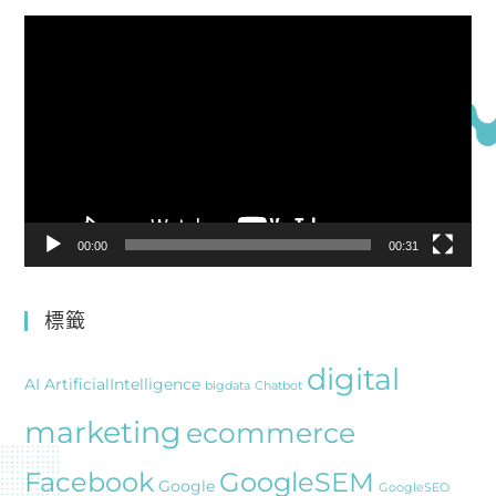
視
訊
播
放
器
00:00
00:31
標籤
digital
AI
ArtificialIntelligence
bigdata
Chatbot
marketing
ecommerce
Facebook
GoogleSEM
Google
GoogleSEO