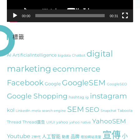
00:00
00:31
標籤
digital
AI
ArtificialIntelligence
bigdata
Chatbot
marketing
ecommerce
Facebook
GoogleSEM
Google
GoogleSEO
instagram
Google Shopping
hashtag
ig
SEM
SEO
kol
Taboola
LinkedIn
meta
search engine
Snapchat
YahooSEM
Thread
Thread廣告
yahoo
UXUI
yahoo native
宣傳
Youtube
小
人工智能
品牌
動畫
Z世代
增加網站流量