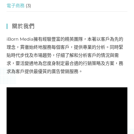
電子商務
(3)
關於我們
iBorn Media擁有經驗豐富的精英團隊，本著以客戶為先的
理念，貫徹始終地服務每個客戶，提供專業的分析。同時緊
貼時代步伐及市場趨勢，仔細了解和分析客戶的情況與需
求，靈活變通地為您度身制定最合適的行銷策略及方案，務
求為客戶提供最優質的廣告營銷服務。
視
訊
播
放
器