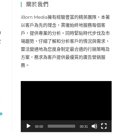
關於我們
iBorn Media擁有經驗豐富的精英團隊，本著
以客戶為先的理念，貫徹始終地服務每個客
0
戶，提供專業的分析。同時緊貼時代步伐及市
場趨勢，仔細了解和分析客戶的情況與需求，
它
靈活變通地為您度身制定最合適的行銷策略及
方案，務求為客戶提供最優質的廣告營銷服
務。
視
訊
播
放
器
】
00:00
00:31