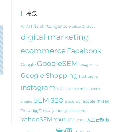
標籤
AI
ArtificialIntelligence
bigdata
Chatbot
digital marketing
ecommerce
Facebook
GoogleSEM
Google
GoogleSEO
Google Shopping
hashtag
ig
instagram
kol
LinkedIn
meta
search
SEM
SEO
Thread
Taboola
engine
Snapchat
Thread廣告
yahoo
UXUI
yahoo native
YahooSEM
Youtube
人工智能
動
Z世代