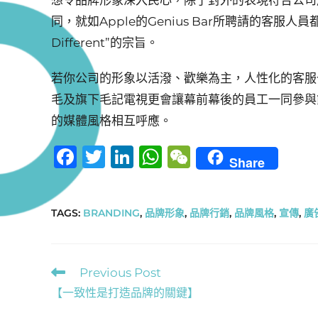
同，就如Apple的Genius Bar所聘請的客服人員
Different”的宗旨。
若你公司的形象以活潑、歡樂為主，人性化的客服
毛及旗下毛記電視更會讓幕前幕後的員工一同參與
的媒體風格相互呼應。
F
T
Li
W
W
Share
a
w
n
h
e
c
it
k
at
C
TAGS
:
BRANDING
,
品牌形象
,
品牌行銷
,
品牌風格
,
宣傳
,
廣
e
te
e
s
h
b
r
dI
A
at
o
n
p
Previous Post
o
p
【一致性是打造品牌的關鍵】
k