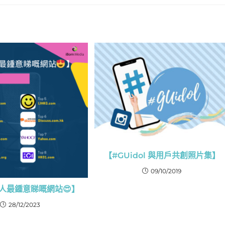
【#GUidol 與用戶共創照片集】
09/10/2019
人最鍾意睇嘅網站😍】
28/12/2023